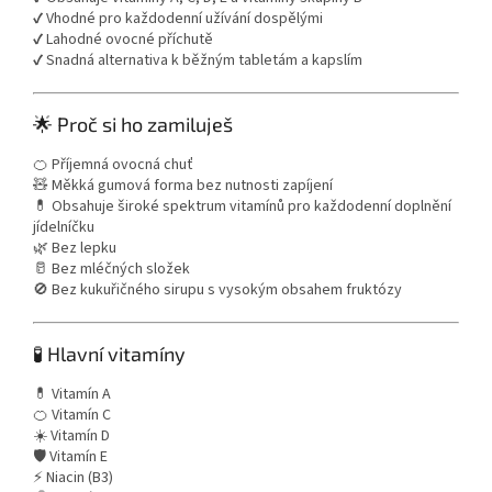
✔️ Vhodné pro každodenní užívání dospělými
✔️ Lahodné ovocné příchutě
✔️ Snadná alternativa k běžným tabletám a kapslím
🌟 Proč si ho zamiluješ
🍊 Příjemná ovocná chuť
🧸 Měkká gumová forma bez nutnosti zapíjení
💊 Obsahuje široké spektrum vitamínů pro každodenní doplnění
jídelníčku
🌿 Bez lepku
🥛 Bez mléčných složek
🚫 Bez kukuřičného sirupu s vysokým obsahem fruktózy
🧪 Hlavní vitamíny
💊 Vitamín A
🍊 Vitamín C
☀️ Vitamín D
🛡️ Vitamín E
⚡ Niacin (B3)