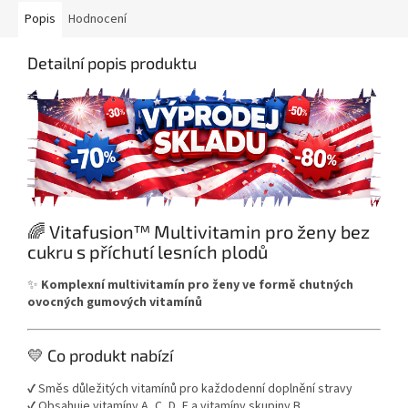
Popis
Hodnocení
Detailní popis produktu
🌈 Vitafusion™ Multivitamin pro ženy bez
cukru s příchutí lesních plodů
✨
Komplexní multivitamín pro ženy ve formě chutných
ovocných gumových vitamínů
💛 Co produkt nabízí
✔️ Směs důležitých vitamínů pro každodenní doplnění stravy
✔️ Obsahuje vitamíny A, C, D, E a vitamíny skupiny B