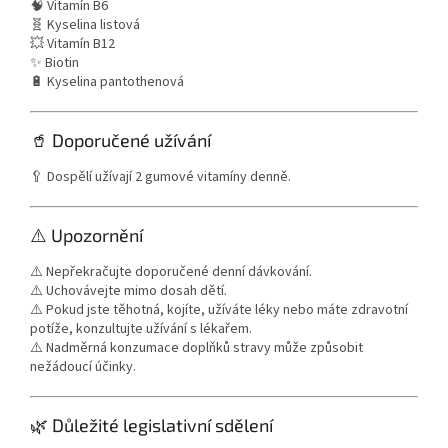
🧠 Vitamín B6
🧬 Kyselina listová
💥 Vitamín B12
✨ Biotin
🔋 Kyselina pantothenová
🥤 Doporučené užívání
🥄 Dospělí užívají 2 gumové vitamíny denně.
⚠️ Upozornění
⚠️ Nepřekračujte doporučené denní dávkování.
⚠️ Uchovávejte mimo dosah dětí.
⚠️ Pokud jste těhotná, kojíte, užíváte léky nebo máte zdravotní
potíže, konzultujte užívání s lékařem.
⚠️ Nadměrná konzumace doplňků stravy může způsobit
nežádoucí účinky.
🌿 Důležité legislativní sdělení