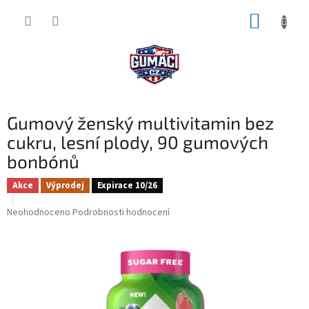
Přejít
NÁKUP
na
obsah
KOŠÍK
Gumový ženský multivitamin bez
cukru, lesní plody, 90 gumových
bonbónů
Akce
Výprodej
Expirace 10/26
Průměrné
Neohodnoceno
Podrobnosti hodnocení
hodnocení
produktu
je
0,0
z
5
hvězdiček.