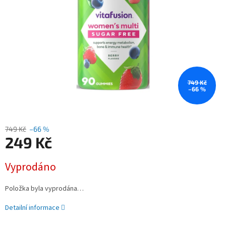
749 Kč
–66 %
749 Kč
–66 %
249 Kč
Měrná
Vyprodáno
cena:
Položka byla vyprodána…
Detailní informace