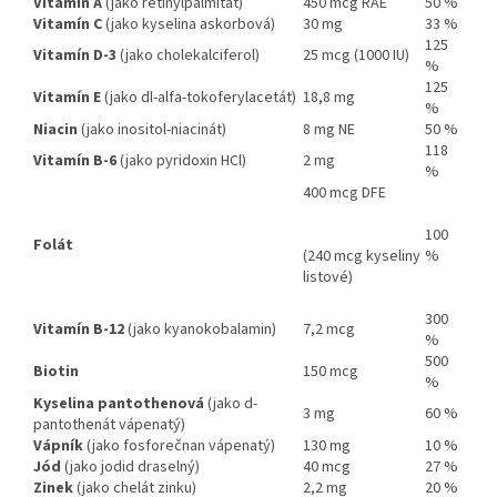
Vitamín A
(jako retinylpalmitát)
450 mcg RAE
50 %
Vitamín C
(jako kyselina askorbová)
30 mg
33 %
125
Vitamín D-3
(jako cholekalciferol)
25 mcg (1000 IU)
%
125
Vitamín E
(jako dl-alfa-tokoferylacetát)
18,8 mg
%
Niacin
(jako inositol-niacinát)
8 mg NE
50 %
118
Vitamín B-6
(jako pyridoxin HCl)
2 mg
%
400 mcg DFE
100
Folát
(240 mcg kyseliny
%
listové)
300
Vitamín B-12
(jako kyanokobalamin)
7,2 mcg
%
500
Biotin
150 mcg
%
Kyselina pantothenová
(jako d-
3 mg
60 %
pantothenát vápenatý)
Vápník
(jako fosforečnan vápenatý)
130 mg
10 %
Jód
(jako jodid draselný)
40 mcg
27 %
Zinek
(jako chelát zinku)
2,2 mg
20 %