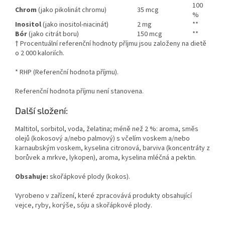
100
Chrom
(jako pikolinát chromu)
35 mcg
%
Inositol
(jako inositol-niacinát)
2 mg
**
Bór
(jako citrát boru)
150 mcg
**
† Procentuální referenční hodnoty příjmu jsou založeny na dietě
o 2 000 kaloriích.
* RHP (Referenční hodnota příjmu).
Referenční hodnota příjmu není stanovena.
Další složení:
Maltitol, sorbitol, voda, želatina; méně než 2 %: aroma, směs
olejů (kokosový a/nebo palmový) s včelím voskem a/nebo
karnaubským voskem, kyselina citronová, barviva (koncentráty z
borůvek a mrkve, lykopen), aroma, kyselina mléčná a pektin.
Obsahuje:
skořápkové plody (kokos).
Vyrobeno v zařízení, které zpracovává produkty obsahující
vejce, ryby, korýše, sóju a skořápkové plody.