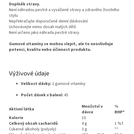
Doplněk stravy.
Není náhradou pestré a vyvážené stravy a zdravého životního
stylu.
Nepřekračujte doporučené denní dávkování.
Uchovávejte mimo dosah malých dětí.
Není určeno jako náhrada pestré stravy.
Gumové vitamíny se mohou slepit, ale to neovlivňuje
potenci, kvalitu nebo účinnost produktu.
Výživové údaje
Velikost dávky:
2 gumové vitamíny
Počet dávek v balení:
45
Množství v
%
Aktivní látka
dávce
RHP*
Kalorie
10
Celkový obsah sacharidů
4 g
1 %†
Cukerné alkoholy (polyoly)
3 g
**