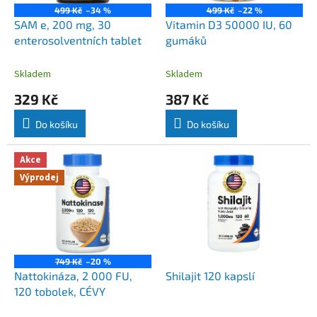
o
k
499 Kč
–34 %
499 Kč
–22 %
d
t
SAM e, 200 mg, 30
Vitamin D3 50000 IU, 60
u
ů
enterosolventních tablet
gumáků
k
t
Skladem
Skladem
ů
329 Kč
387 Kč
Do košíku
Do košíku
Akce
Výprodej
749 Kč
–20 %
Nattokináza, 2 000 FU,
Shilajit 120 kapslí
120 tobolek, CÉVY