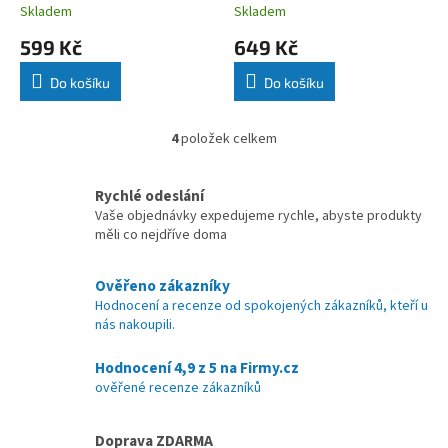
Skladem
Skladem
599 Kč
649 Kč
Do košíku
Do košíku
4
položek celkem
O
v
l
Rychlé odeslání
á
Vaše objednávky expedujeme rychle, abyste produkty
d
měli co nejdříve doma
a
c
í
Ověřeno zákazníky
p
Hodnocení a recenze od spokojených zákazníků, kteří u
r
nás nakoupili.
v
k
Hodnocení 4,9 z 5 na Firmy.cz
y
ověřené recenze zákazníků
v
ý
p
Doprava ZDARMA