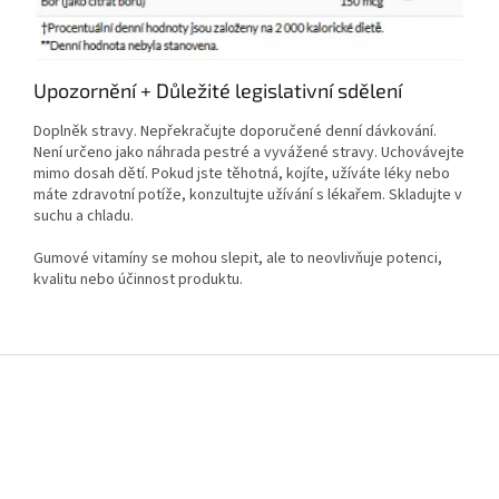
Upozornění + Důležité legislativní sdělení
Doplněk stravy. Nepřekračujte doporučené denní dávkování.
Není určeno jako náhrada pestré a vyvážené stravy. Uchovávejte
mimo dosah dětí. Pokud jste těhotná, kojíte, užíváte léky nebo
máte zdravotní potíže, konzultujte užívání s lékařem. Skladujte v
suchu a chladu.
Gumové vitamíny se mohou slepit, ale to neovlivňuje potenci,
kvalitu nebo účinnost produktu.
Z
á
p
a
t
í