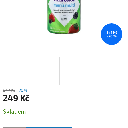
847 Kč
–70 %
847 Kč
–70 %
249 Kč
Měrná
Skladem
cena: