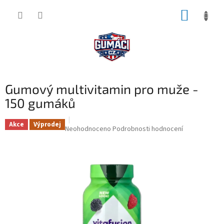
Přejít
NÁKUP
na
obsah
KOŠÍK
Gumový multivitamin pro muže -
150 gumáků
Akce
Výprodej
Průměrné
Neohodnoceno
Podrobnosti hodnocení
hodnocení
produktu
je
0,0
z
5
hvězdiček.