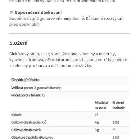
Praktické balení vystačí až na 75 dní pravidelného užívání.
🥤
Doporučené dávkování
Dospělí užívají 2 gumové vitamíny denně. Důkladně rozžvýkat
před spolknutím.
Složení
Glukózový sirup, cukr, voda, želatina, vitamíny a minerály,
kyselina citronová, přírodní aroma, pektin, koncentráty z ovoce
a zeleniny pro barvu a další pomocné složky.