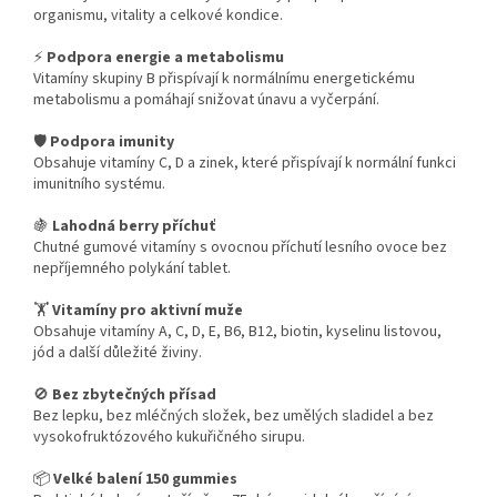
organismu, vitality a celkové kondice.
⚡
Podpora energie a metabolismu
Vitamíny skupiny B přispívají k normálnímu energetickému
metabolismu a pomáhají snižovat únavu a vyčerpání.
🛡️
Podpora imunity
Obsahuje vitamíny C, D a zinek, které přispívají k normální funkci
imunitního systému.
🍇
Lahodná berry příchuť
Chutné gumové vitamíny s ovocnou příchutí lesního ovoce bez
nepříjemného polykání tablet.
🏋️
Vitamíny pro aktivní muže
Obsahuje vitamíny A, C, D, E, B6, B12, biotin, kyselinu listovou,
jód a další důležité živiny.
🚫
Bez zbytečných přísad
Bez lepku, bez mléčných složek, bez umělých sladidel a bez
vysokofruktózového kukuřičného sirupu.
📦
Velké balení 150 gummies