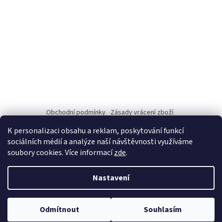
Obchodní podmínky
Zásady vrácení zboží
Podmínky ochrany osobních údajů
Kontakt
K personalizaci obsahu a reklam, poskytování funkcí
sociálních médií a analýze naší návštěvnosti využíváme
soubory cookies. Více informací
zde
.
Vytvořil Shoptet
Nastavení
Copyright 2026
GUMACI.cz
. Všechna práva vyhrazena.
Upravit
Odmítnout
Souhlasím
nastavení cookies
Dovolená od 6.8. do 9.8. Objednávky budou odeslány v pondělí 10.8.